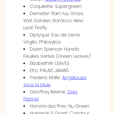
Coquilette: Supergreen
Demeter: Rain; Ivy; Grass;
Wet Garden; Bamboo; New
Leaf; Firefly
Diptyque: Eau de Lierre;
Virgilio; Philosykos
Dawn Spencer Hurwitz:
Feuilles Vertes (Green Leaves)
ElizabethW: LEAVES
Etro: PALAIS JAMAIS
Frederic Malle:
Angéliques
sous la pluie
Geoffrey Beene:
Grey
Flannel
Honore des Pres: Nu Green
Humiecki & Graef: Candour