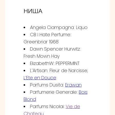
НИША
Angela Ciampagna: Liquo
CB I Hate Perfume:
Greenbriar 1968
Dawn Spencer Hurwitz:
Fresh Mown Hay
ElizabethW: PEPPERMINT
L’Artisan: Fleur de Narcisse;
L’Ete en Douce
Parfums Dusita:
Erawan
Parfumerie Generale:
Bois
Blond
Parfums Nicolai:
Vie de
Chateau