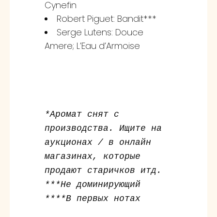
Cynefin
Robert Piguet: Bandit***
Serge Lutens: Douce
Amere; L’Eau d’Armoise
*Аромат снят с
производства. Ищите на
аукционах / в онлайн
магазинах, которые
продают старичков итд.
***Не доминирующий
****В первых нотах