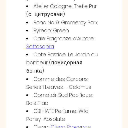
Atelier Cologne: Trefle Pur
(
)
с цитрусами
Bond No 9: Gramercy Park
Byredo: Green
Cale Fragranze d’Autore:
Sottosopra
Cote Bastide: Le Jardin du
bonheur (
помидорная
)
ботка
Comme des Garcons:
Series 1 Leaves – Calamus
Comptoir Sud Pacifique:
Bois Filao
CBI HATE Perfume: Wild
Pansy-Absolute
Clean:
Clean Provence