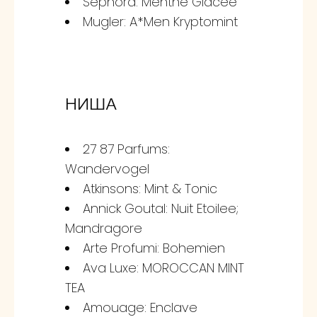
Sephora: Menthe Glacee
Mugler: A*Men Kryptomint
НИША
27 87 Parfums:
Wandervogel
Atkinsons: Mint & Tonic
Annick Goutal: Nuit Etoilee;
Mandragore
Arte Profumi: Bohemien
Ava Luxe: MOROCCAN MINT
TEA
Amouage: Enclave