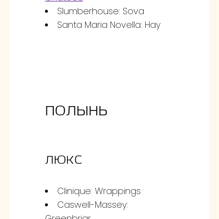
Slumberhouse: Sova
Santa Maria Novella: Hay
Полынь
ЛЮКС
Clinique: Wrappings
Caswell-Massey:
Greenbriar