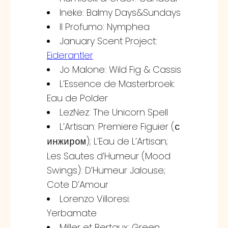
Ineke: Balmy Days&Sundays
Il Profumo: Nymphea
January Scent Project:
Eiderantler
Jo Malone: Wild Fig & Cassis
L’Essence de Masterbroek:
Eau de Polder
LezNez: The Unicorn Spell
L’Artisan: Premiere Figuier (
с
); L’Eau de L’Artisan;
инжиром
Les Sautes d’Humeur (Mood
Swings): D’Humeur Jalouse;
Cote D’Amour
Lorenzo Villoresi:
Yerbamate
Miller et Bertaux: Green,