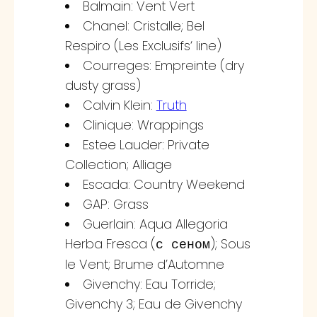
Balmain: Vent Vert
Chanel: Cristalle; Bel
Respiro (Les Exclusifs‘ line)
Courreges: Empreinte (dry
dusty grass)
Calvin Klein:
Truth
Clinique: Wrappings
Estee Lauder: Private
Collection; Alliage
Escada: Country Weekend
GAP: Grass
Guerlain: Aqua Allegoria
Herba Fresca (
); Sous
с сеном
le Vent; Brume d’Automne
Givenchy: Eau Torride;
Givenchy 3; Eau de Givenchy