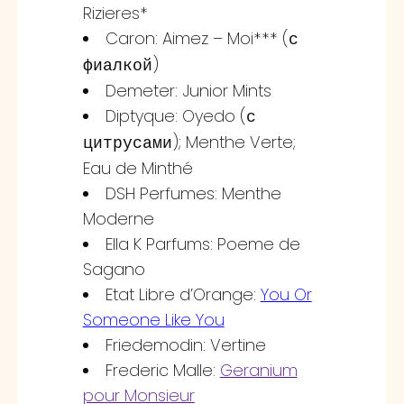
Rizieres*
Caron: Aimez – Moi*** (
с
)
фиалкой
Demeter: Junior Mints
Diptyque: Oyedo (
с
); Menthe Verte;
цитрусами
Eau de Minthé
DSH Perfumes: Menthe
Moderne
Ella K Parfums: Poeme de
Sagano
Etat Libre d’Orange:
You Or
Someone Like You
Friedemodin: Vertine
Frederic Malle:
Geranium
pour Monsieur