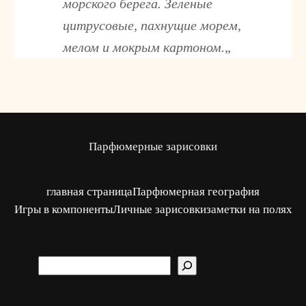
морского берега. Зеленые
цитрусовые, пахнущие морем,
мелом и мокрым картоном.
„
Парфюмерные зарисовки
главная страница
Парфюмерная география
Игры в компоненты
Личные зарисовки
заметки на полях
S
u
c