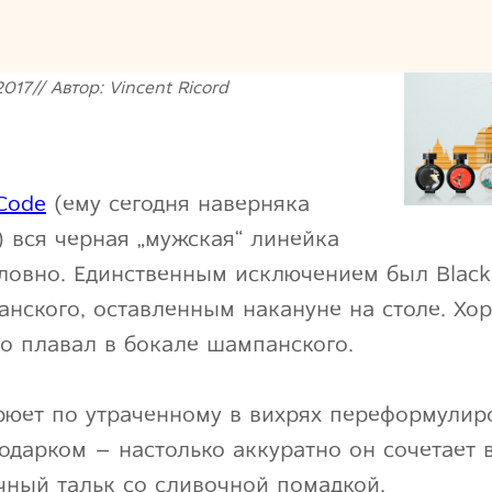
017// Автор: Vincent Ricord
 Code
(ему сегодня наверняка
) вся черная „мужская“ линейка
ловно. Единственным исключением был Black 
нского, оставленным накануне на столе. Хор
о плавал в бокале шампанского.
 горюет по утраченному в вихрях переформули
одарком – настолько аккуратно он сочетает 
чный тальк со сливочной помадкой.