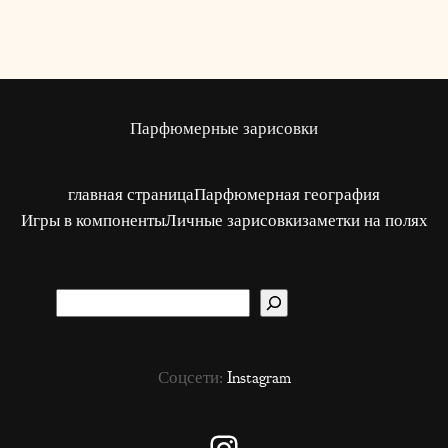
Парфюмерные зарисовки
главная страница
Парфюмерная география
Игры в компоненты
Личные зарисовки
заметки на полях
S
u
c
Соцсети:
Instagram
h
e
n
Instagram