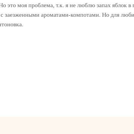
Но это моя проблема, т.к. я не люблю запах яблок 
с заезженными ароматами-компотами. Но для люб
нтоновка.