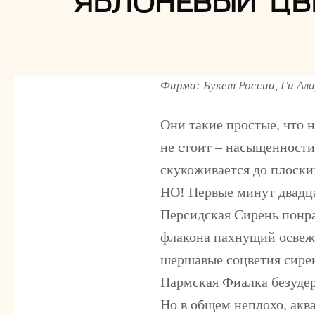
ЯБЛОНЕВЫЙ ЦВ
Фирма: Букет России, Ги Ал
Они такие простые, что н
не стоит – насыщенности 
скукоживается до плоски
НО! Первые минут двадца
Персидская Сирень понра
флакона пахнущий освежи
шершавые соцветия сирени
Пармская Фиалка безудерж
Но в общем неплохо, акв