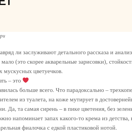
ЕТ
ари
авряд ли заслуживают детального рассказа и анализ
мало (это скорее акварельные зарисовки), стойкость
х мускусных цветуечков.
ть – это
вилась больше всего. Что парадоксально – трехкопе
телем из туалета, на коже мутирует в достоверне
. Да, та самая сирень – в пике цветения, без зелен
но напоминает запах какого-то крема из детства, 
арельная фиалочка с едкой пластиковой нотой.