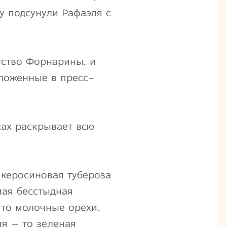
у подсунули Рафаэля с
тство Форнарины, и
аложенные в пресс-
сах раскрывает всю
керосиновая тубероза
мая бесстыдная
 то молочные орехи.
я – то зеленая