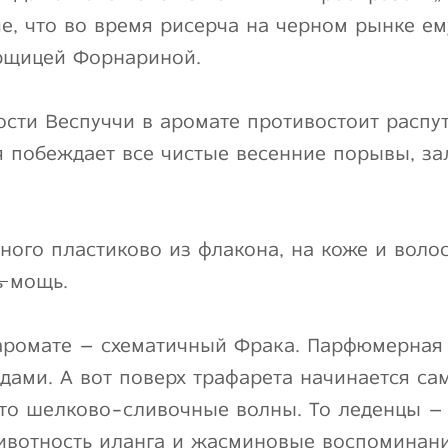
ие, что во время рисерча на черном рынке ем
урщицей Форнариной.
ости Веспуччи в аромате противостоит распу
я побеждает все чистые весенние порывы, з
ного пластиково из флакона, на коже и воло
̶т̶ь̶ мощь.
аромате – схематичный Фрака. Парфюмерная 
дами. А вот поверх трафарета начинается са
, то шелково-сливочные волны. То леденцы –
ивотность иланга и жасминовые воспоминани