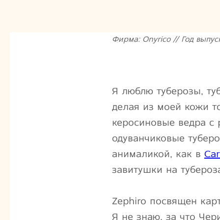
Фирма: Onyrico // Год выпуск
Я люблю туберозы, ту
делая из моей кожи то
керосиновые ведра с
одуванчиковые тубер
анималикой, как в
Car
завитушки на туберо
Zephiro посвящен кар
Я не знаю, за что Че