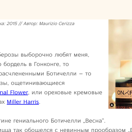
а: 2015 // Автор: Maurizio Cerizza
берозы выборочно любят меня,
 бордель в Гонконге, то
 расчлененными Ботичелли – то
озы, ощетинивающиеся
nal Flower
, или ореховые кремовые
зах
Miller Harris
.
тине гениального Ботичелли „Весна“.
рицца так обошелся с невинным прообразом „