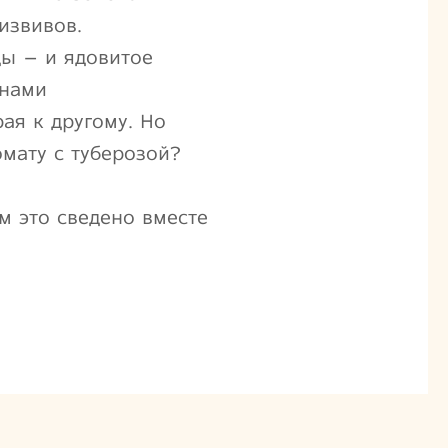
извивов.
ы – и ядовитое
кнами
ая к другому. Но
омату с туберозой?
м это сведено вместе