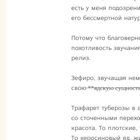
есть у меня подозрен
его бессмертной нат
Потому что благоверн
похотливость звучани
релиз.
Зефиро, звучащая нем
свою ̶*̶*̶я̶д̶с̶к̶у̶ю̶ ̶с̶у̶щ̶н̶о̶с
Трафарет туберозы в 
со сточенными перехо
красота. То плотские
То керосиновый яд, ж