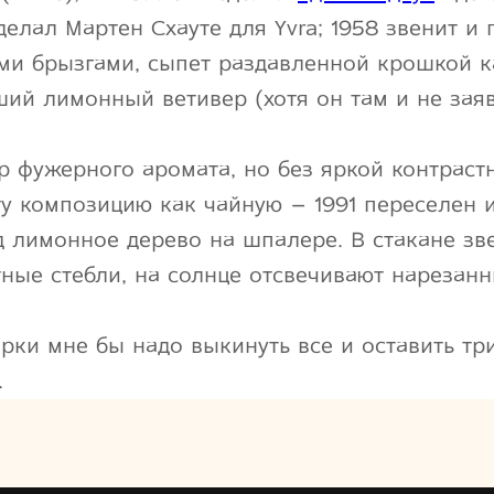
елал Мартен Схауте для Yvra; 1958 звенит и 
ми брызгами, сыпет раздавленной крошкой 
ший лимонный ветивер (хотя он там и не зая
р фужерного аромата, но без яркой контрастн
у композицию как чайную – 1991 переселен 
д лимонное дерево на шпалере. В стакане зв
тные стебли, на солнце отсвечивают нарезан
рки мне бы надо выкинуть все и оставить тр
.