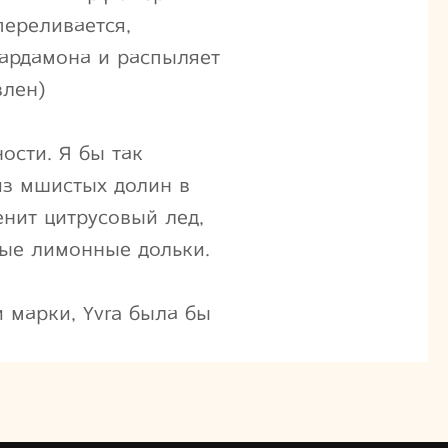
переливается,
кардамона и распыляет
влен)
ости. Я бы так
из мшистых долин в
енит цитрусовый лед,
ные лимонные дольки.
и марки, Yvra была бы