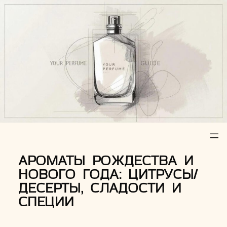
Z
u
m
I
n
h
a
l
t
s
p
r
АРОМАТЫ РОЖДЕСТВА И
i
НОВОГО ГОДА: ЦИТРУСЫ/
n
ДЕСЕРТЫ, СЛАДОСТИ И
g
СПЕЦИИ
e
n