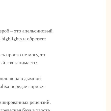
ероб – это апельсиновый
highlights и обратите
сь просто не могу, то
ый год занимается
воплощена в дымной
isa передает привет
лишированных рецензий.
ревесная база в хвосте.