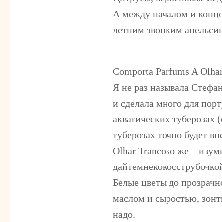
А между началом и концом
летним звонким апельси
Comporta Parfums A Olhar
Я не раз называла Стефа
и сделала много для пор
акватических туберозах (
туберозах точно будет вп
Olhar Trancoso же – изум
дайтемнекокосструбочко
Белые цветы до прозрачн
маслом и сыростью, зонти
надо.