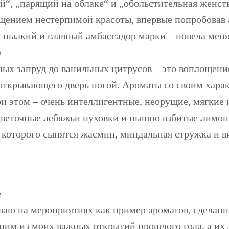
“, „парящий на облаке“ и „обольстительная женст
щением нестерпимой красоты, впервые попробовав
 пылкий и главный амбассадор марки – повела меня
)
ных запруд до ванильных цитрусов – это воплощен
е открывающего дверь ногой. Ароматы со своим хара
ри этом – очень интеллигентные, неорущие, мягкие
цветочные лебяжьи пуховки и пышно взбитые лимон
з которого сыпятся жасмин, миндальная стружка и в
e
ваю на мероприятиях как пример ароматов, сделан
дним из моих важных открытий прошлого года, а их 