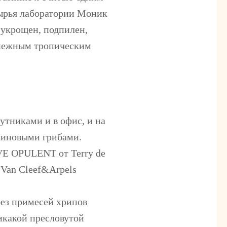
ырья лаборатории Моник
 укрощен, подпилен,
 нежным тропическим
тниками и в офис, и на
нзиновыми грибами.
VE OPULENT
от Terry de
и
Van Cleef&Arpels
без примесей хрипов
Никакой пресловутой