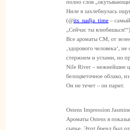
полно слов „окутывающий
Ниле я захлебнулась ощу
(@
its_nadja_time
– самый
„Сейчас ты влюбишься!“
Все ароматы СМ, от зеле
‚здорового человека‘, н
стержнем и углами, но п
Nile River – нежнейшие 
белоцветочное облако, и
Он не течет – он парит.
Ostens Impression Jasmin
Ароматы Ostens я показы
сырье. Этот бренд был о