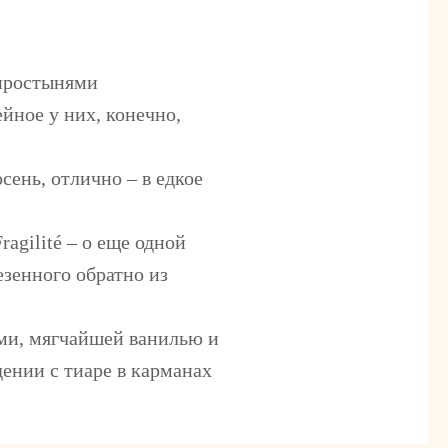
 простынями
йное у них, конечно,
сень, отлично – в едкое
agilité – о еще одной
езенного обратно из
ми, мягчайшей ванилью и
ении с тиаре в карманах