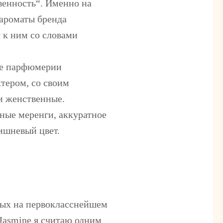
венность“. Именно на
 ароматы бренда
 к ним со словами
ие парфюмерии
ктером, со своим
 и женственные.
ные меренги, аккуратное
ишневый цвет.
ных на первокласснейшем
Jasmine я считаю одним