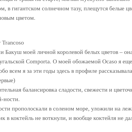
, в гигантском солнечном тазу, плещутся белые цве
новым цветом.
 Trancoso
ни Бакуш моей личной королевой белых цветов – она
тугальской Comporta. О моей обожаемой Ocaso я еще
обо всем я за эти годы здесь в профиле рассказывала
ервые)
ительная балансировка сладости, свежести и цветоч
й-ности.
ости прополоскали в соленом море, уложили на ле
к в коктейль не воткнули, и вообще коктейля не да