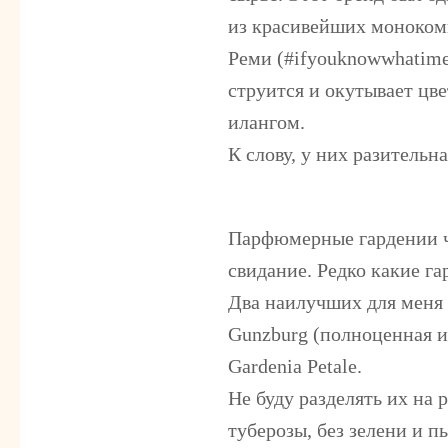
из красивейших моноком
Реми (#ifyouknowwhatime
струится и окутывает цв
илангом.
К слову, у них разительн
Парфюмерные гардении ч
свидание. Редко какие г
Два наилучших для меня
Gunzburg (полноценная и
Gardenia Petale.
Не буду разделять их на 
туберозы, без зелени и п