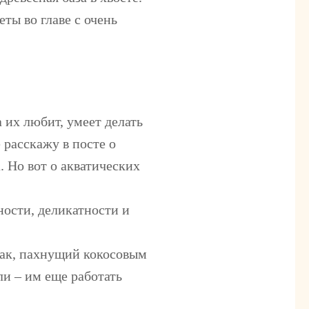
ты во главе с очень
 их любит, умеет делать
 расскажу в посте о
. Но вот о акватических
ности, деликатности и
жак, пахнущий кокосовым
ли – им еще работать