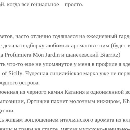
й, когда все гениальное – просто.
ветов, часто отлично годящаяся на ежедневный гард
же делала подборку любимых ароматов с ним (будет в 
a Profumiera Mon Jardin и шанелевский Biarritz)
ь что-то еще не упомянутое у меня в профиле я зде
 of Sicily
. Чудесная сицилийская марка уже не перв
одного острова.
роенная из черного камня Катания в одноименной 
мпозиции, Ортижия пахнет молочным инжиром, Khal
цилии.
сь живым воплощением итальянского аромата из к
нцы и травы на старте, мягкая мускусно-ванильно-д