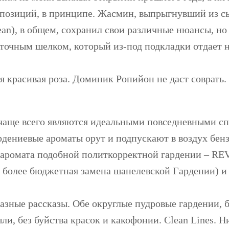
позиций, в принципе. Жасмин, выпрыгнувший из с
an), в общем, сохранил свои различные нюансы, но
еточным шелком, который из-под подкладки отдает
ая красивая роза. Доминик Ропийон не даст соврать.
аще всего являются идеальными повседневными спу
ардениевые ароматы орут и подпускают в воздух бе
 аромата подобной политкорректной гардении –
RE
 более бюджетная замена шанелевской Гардении) 
разные рассказы. Обе округлые пудровые гардении, 
ыли, без буйства красок и какофонии. Clean Lines. 