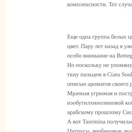
комплексности. Тот случа
Еще одна группа белых ц
цвет. Пару лет назад я у
особо внимание на Botteg
Но поскольку не упомянут
ткну пальцем в
Ciatu Soul
описью ароматов своего р
Мрачная угрюмая и пост
изобутилхинолиновой ко
арабскому прошлому Си
А вот
Taormin
a получила
Цитрусы, вербеновые леде