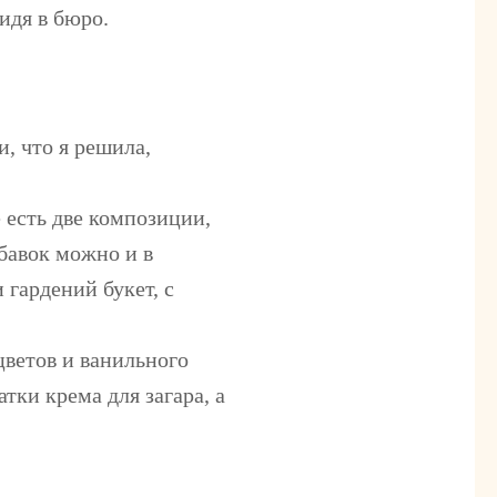
сидя в бюро.
, что я решила,
е есть две композиции,
обавок можно и в
гардений букет, с
цветов и ванильного
тки крема для загара, а