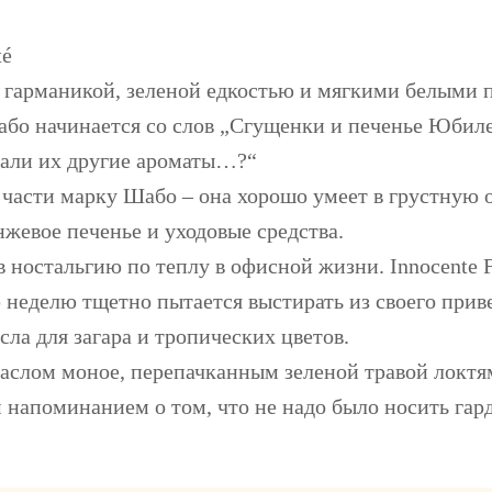
té
у гарманикой, зеленой едкостью и мягкими белыми
бо начинается со слов „Сгущенки и печенье Юбиле
вали их другие ароматы…?“
 части марку Шабо – она хорошо умеет в грустную о
нжевое печенье и уходовые средства.
 ностальгию по теплу в офисной жизни. Innocente Fr
ю неделю тщетно пытается выстирать из своего прив
сла для загара и тропических цветов.
аслом моное, перепачканным зеленой травой локтя
напоминанием о том, что не надо было носить гард