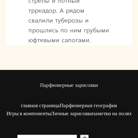
стрелы и потный
трреадор. А рядом
свалили туберозы и
прошлись по ним грубыми
юфтевыми сапогами.
Парфюмерные зарисовки
главная страница
Парфюмерная география
Игры в компоненты
Личные зарисовки
заметки на полях