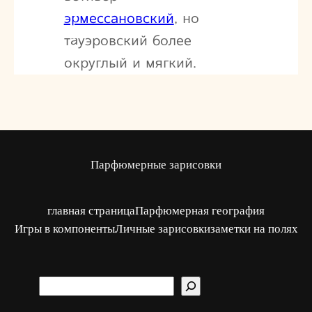
эрмессановский
, но
тауэровский более
округлый и мягкий.
Парфюмерные зарисовки
главная страница
Парфюмерная география
Игры в компоненты
Личные зарисовки
заметки на полях
S
u