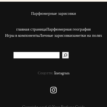
Парфюмерные зарисовки
главная страница
Парфюмерная география
Игры в компоненты
Личные зарисовки
заметки на полях
S
u
c
Соцсети:
Instagram
h
e
n
Instagram
Copyright 2026 @Your Perfume Guide