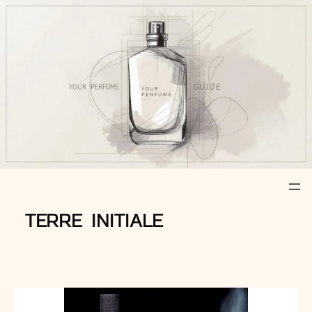
Z
u
m
I
n
h
a
l
t
s
p
r
TERRE INITIALE
i
n
g
e
n