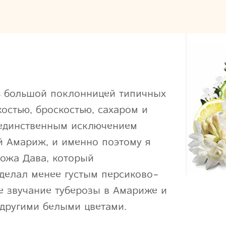
ь большой поклонницей типичных
костью, броскостью, сахаром и
 единственным исключением
й Амариж, и именно поэтому я
Рожа Дава, который
делал менее густым персиково-
е звучание туберозы в Амариже и
 другими белыми цветами.