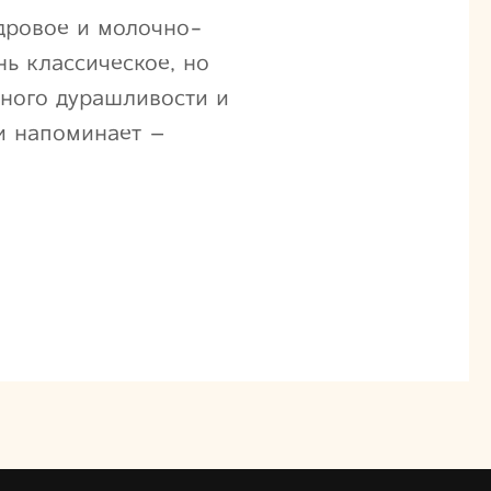
удровое и молочно-
нь классическое, но
много дурашливости и
 и напоминает –