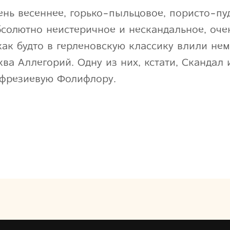
ень весеннее, горько-пыльцовое, пористо-п
бсолютно неистеричное и нескандальное, оче
как будто в герленовскую классику влили не
ква Аллегорий. Одну из них, кстати, Скандал
 фрезиевую Фолифлору.