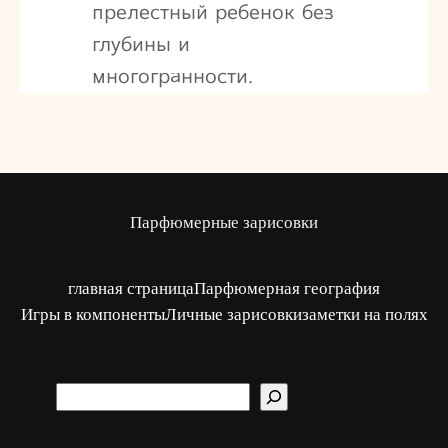
прелестный ребенок без
глубины и
многогранности.
Парфюмерные зарисовки
главная страница
Парфюмерная география
Игры в компоненты
Личные зарисовки
заметки на полях
S
u
c