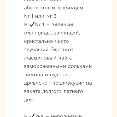
абсолютным любимцем –
Nr 1 или Nr 3.
В
Nr 1 – зеленые
геспериды, звенящий,
кристально чисто
звучащий бергамот,
жасминовый чай с
замороженными дольками
лимона и пудрово-
древесное послевкусие на
закате долгого летнего
дня.
В
3ке – неролиевый