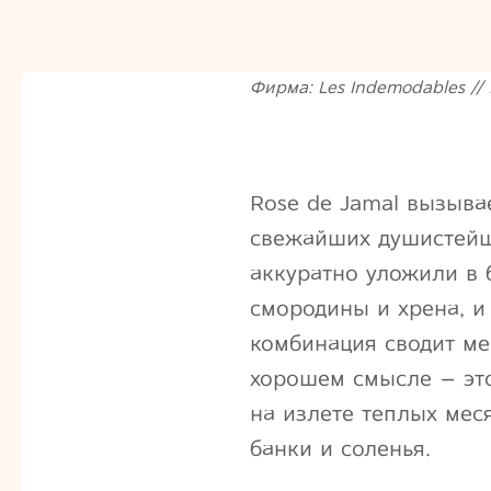
Фирма: Les Indemodables // Г
Rose de Jamal вызыва
свежайших душистейши
аккуратно уложили в б
смородины и хрена, и
комбинация сводит ме
хорошем смысле – это
на излете теплых меся
банки и соленья.