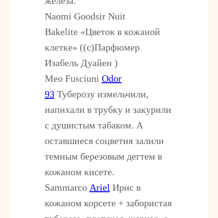
железа.
Naomi Goodsir Nuit
Bakelite
«Цветок в кожаной
клетке» ((с)Парфюмер
Изабель Дуайен )
Meo Fusciuni
Odor
93
Туберозу измельчили,
напихали в трубку и закурили
с душистым табаком. А
оставшиеся соцветия залили
темным березовым дегтем в
кожаном кисете.
Sammarco
Ariel
Ирис в
кожаном корсете + забористая