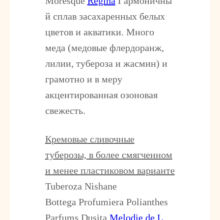
Moresque
Regina
Гармоничны
й сплав засахаренных белых
цветов и акватики. Много
меда (медовые флердоранж,
лилии, тубероза и жасмин) и
грамотно и в меру
акцентированная озоновая
свежесть.
Кремовые сливочные
туберозы, в более смягченном
и менее пластиковом варианте
Tuberoza Nishane
Bottega Profumiera Polianthes
Parfums Dusita
Melodie de L