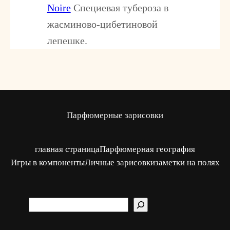
Noire
Специевая тубероза в
жасминово-цибетиновой
лепешке.
Парфюмерные зарисовки
главная страница
Парфюмерная география
Игры в компоненты
Личные зарисовки
заметки на полях
S
u