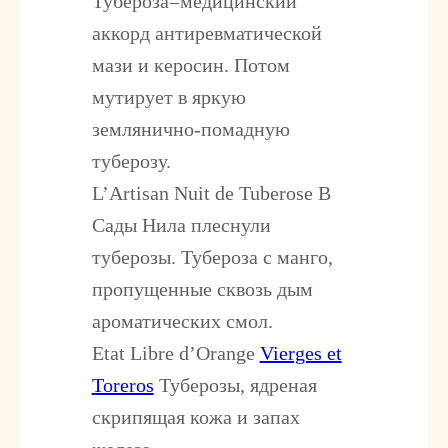
Тубероза=медицинский
аккорд антиревматической
мази и керосин. Потом
мутирует в яркую
землянично-помадную
туберозу.
L’Artisan Nuit de Tuberose
В
Сады Нила плеснули
туберозы. Тубероза с манго,
пропущенные сквозь дым
ароматических смол.
Etat Libre d’Orange
Vierges et
Toreros
Туберозы, ядреная
скрипящая кожа и запах