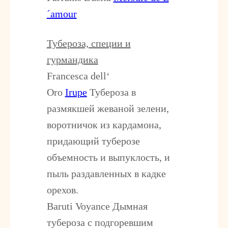
´amour
Тубероза, специи и
гурмандика
Francesca dell‘
Oro
Irupe
Тубероза в
размякшей жеваной зелени,
воротничок из кардамона,
придающий туберозе
объемность и выпуклость, и
пыль раздавленных в кадке
орехов.
Baruti Voyance
Дымная
тубероза с подгоревшим