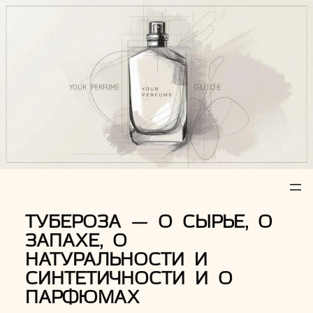
Z
u
m
I
n
h
a
l
t
s
p
r
ТУБЕРОЗА — О СЫРЬЕ, О
i
ЗАПАХЕ, О
n
НАТУРАЛЬНОСТИ И
g
СИНТЕТИЧНОСТИ И О
e
ПАРФЮМАХ
n