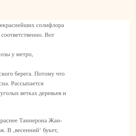
рекраснейших солифлора
соответственно. Вот
озы у метро,
ского берега. Потому что
сна. Рассыпается
уголых ветках деревьев и
краснее Таннерона Жан-
. В ‚весенний‘ букет,