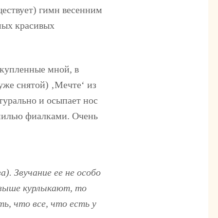
уществует) гимн весенним
мых красивых
 купленные мной, в
уже снятой) ‚Мечте‘ из
турально и осыпает нос
нилью фиалками. Очень
). Звучание ее не особо
 выше курлыкают, то
ь, что все, что есть у