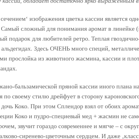
му кассии, обладает достаточно ярко выраженным
сечением‘ изображения цветка кассии является о
Самый сложный для понимания аромат в линейке (н
ный подарок для любителей ретро. Теплая гвоздично
 альдегидах. Здесь ОЧЕНЬ много специй, металлич
ими прослойка из животного жасмина, кассии и пло
андах.
жано-бальзамической пряной кассии иного плана н
я по своему стилю дрейфует в сторону кароновского
 дочь Коко. При этом Сплендор взял от обоих арома
еции Коко и пудро-специевый мед + жасмин не сам
прочем, звучит гораздо современнее и мягче – с ок
лково-сиренево-цветочным сердцем. И даже ‚класс