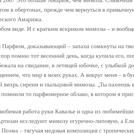
том в обертонах, прежде чем вернуться в привычну
еского Амарижа.
ом виде. И с кратким вскриком мимозы – и вообще 
я
Парфюм, доказывающий – запахи сомкнуты на тво
 пор помню тот весенний день, когда купила его, 
 бежала на свидание, в летящей юбочке, с улыбкой д
ением, что мир в моих руках. А вокруг меня – в бу
 вихрь сирени и пыльцовой мимозы. „Ты пахнешь в
я помнили то парфюмерное облако, в котором я прис
любимая работа руки Кавалье и одна из любимейши
ртизан исследуют мимозу огуречно-липовую, а Ели
 Поэма – тягучая медовая композиция с тропическ