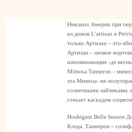
Никаких Америк при пер
из домов
L’artisan и Per
только Артизан – это обе
Артизан – низкое мартовс
напоминающие -до весны д
Mimosa Tanneron – мимоз
эта Мимоза -не полутора
солнечными зайчиками, в
стекает каскадом соцвети
Houbigant Belle Season
До
Клода. Таннерон – солифл