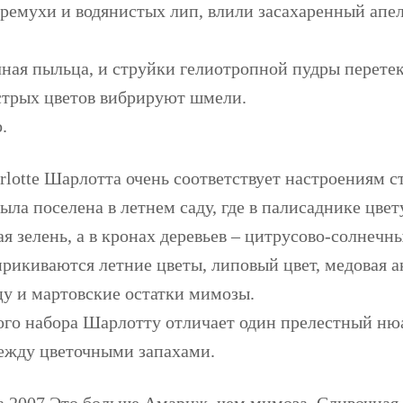
ремухи и водянистых лип, влили засахаренный апе
чная пыльца, и струйки гелиотропной пудры перетек
естрых цветов вибрируют шмели.
.
lotte
Шарлотта очень соответствует настроениям с
ыла поселена в летнем саду, где в палисаднике цвету
ая зелень, а в кронах деревьев – цитрусово-солнечн
ирикиваются летние цветы, липовый цвет, медовая ак
у и мартовские остатки мимозы.
ого набора Шарлотту отличает один прелестный ню
между цветочными запахами.
a 2007
Это больше Амариж, чем мимоза. Сливочная