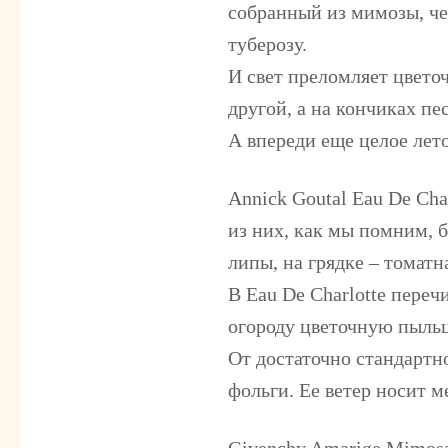
собранный из мимозы, че
туберозу.
И свет преломляет цвето
другой, а на кончиках п
А впереди еще целое лето
Annick Goutal Eau De Char
из них, как мы помним, б
липы, на грядке – томатн
В Eau De Charlotte переч
огороду цветочную пыльц
От достаточно стандартн
фольги. Ее ветер носит 
Givenchy Amarige Mimos