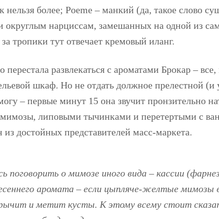
к нельзя более; Poeme – манкий (да, такое слово с
и округлым нарциссам, замешанных на одной из са
за тропики тут отвечает кремовый иланг.
о перестала развлекаться с ароматами Брокар – все,
ельевой шкаф. Но не отдать должное прелестной (и 
могу – первые минут 15 она звучит пронзительно на
 мимозы, липовыми тычинками и перетертыми с ва
н из достойных представителей масс-маркета.
 поговорить о мимозе иного вида – кассии (фарнеза
весеннего аромата – если цыпляче-желтые мимозы
рычит и метит кусты. К этому всему стоит сказат