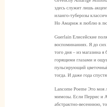
здесь служит лишь акцен
иланго-туберозы классич
Но Амариж я люблю в люб
Guerlain Елисейские пол
воспоминаниях. Я до сих
того дня – из магазина я
горящими глазами и ощущ
пульсирующий цветочный
тогда. И даже года спуст
Lancome Poeme
Это моя 
мимозы. Если Перрис и А
абстрактно-весеннюю, то