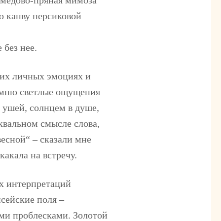
ю канву персиковой
без нее.
их личных эмоциях и
помню светлые ощущения
о ушей, солнцем в душе,
квальном смысле слова,
есной“ – сказали мне
какала на встречу.
х интерпретаций
сейские поля –
ими проблесками. Золотой