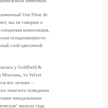
 винтажным оттенком.
дноименный
Une Fleur de
ет, мы не говорим о
-специевая композиция,
еская псевдошипристо-
тный слой цветочной
ашлась у
Goldfield &
 Монтань, то Velvet
тов все лучшее –
ого тяжелого поведения
руглыми миндальными
ическая‘ мимоза туда