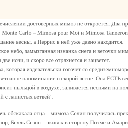
ечислении достоверных мимоз не откроется. Два п
ris Monte Carlo – Mimosa pour Moi и Mimosa Tanneron
щание весны, а Перрис в ней уже давно находится.
кое небо, замызганная изнанка снега и веточки мим
ве ночи, и скоро все отряхнется и зацветет.
а, которая издевательски гогочет со средиземномор
веточное напоминание о скорой весне. Она ЕСТЬ ве
исит пыльцой в воздухе, заливается песнями на пол
й с лапистых ветвей‘.
чь обскакала отца – мимоза Селин получилась пре
ор; Белль Сезон – экивок в сторону Поэме и Амариж