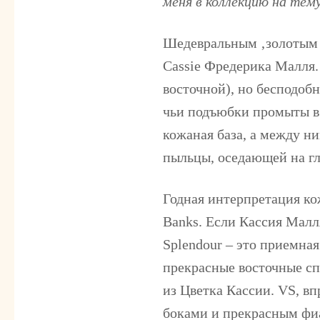
меня в коллекцию на те
Шедевральным ‚золотым 
Cassie
Фредерика Малля. 
восточной), но бесподоб
чьи подъюбки промыты в
кожаная база, а между н
пыльцы, оседающей на гл
Годная интерпретация ко
Banks
. Если Кассия Малл
Splendour – это приемная
прекрасные восточные сп
из Цветка Кассии. VS, в
боками и прекрасным фиа