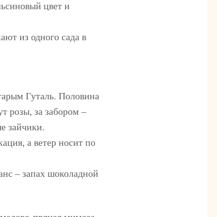
льсиновый цвет и
ают из одного сада в
тарым Гуталь. Половина
т розы, за забором –
ые зайчики.
ация, а ветер носит по
анс – запах шоколадной
 медово-пряная мимоза