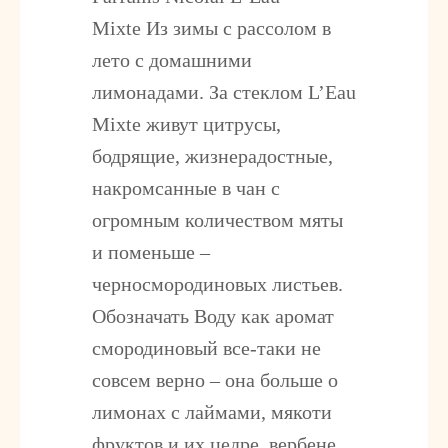
Mixte
Из зимы с рассолом в
лето с домашними
лимонадами. За стеклом L’Eau
Mixte живут цитрусы,
бодрящие, жизнерадостные,
накромсанные в чан с
огромным количеством мяты
и поменьше –
черносмородиновых листьев.
Обозначать Воду как аромат
смородиновый все-таки не
совсем верно – она больше о
лимонах с лаймами, мякоти
фруктов и их цедре, вербене,