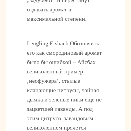
„задубеют“ и перестанут
отдавать аромат в
максимальной степени.
Lengling Eisbach
Обозначить
его как смородиновый аромат
было бы ошибкой – Айсбах
великолепный пример
‚неофужера‘, стылые
клацающие цитрусы, чайная
дымка и зеленые пики еще не
зацветшей лаванды. А под
этим цитрусо-лавандовым
великолепием прячется