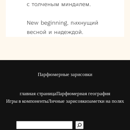
с толченым миндалем.
New beginning, пахнущий
весной и надеждой.
Парфюмерные зарисовки
главная страница
Парфюмерная география
Игры в компоненты
Личные зарисовки
заметки на полях
S