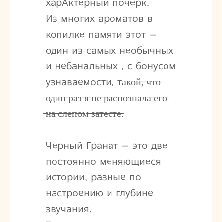
харАктерный почерк.
Из многих ароматов в
копилке памяти этот –
один из самых необычных
и небанальных , с бонусом
узнаваемости, та̶к̶о̶й̶,̶ ̶ч̶т̶о̶
̶о̶д̶и̶н̶ ̶р̶а̶з̶ ̶я̶ ̶н̶е̶ ̶р̶а̶с̶п̶о̶з̶н̶а̶л̶а̶ ̶е̶г̶о̶
̶н̶а̶ ̶с̶л̶е̶п̶о̶м̶ ̶з̶а̶т̶е̶с̶т̶е̶.
Черный Гранат – это две
постоянно меняющиеся
истории, разные по
настроению и глубине
звучания.