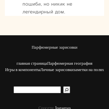
пошиба, но никак не
легендарный дом.
Парфюмерные зарисовки
главная страница
Парфюмерная география
Игры в компоненты
Личные зарисовки
заметки на полях
S
u
c
Соцсети:
Instagram
h