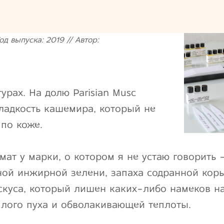
од выпуска: 2019 // Автор:
урах. На долю Parisian Musc
гладкость кашемира, который не
 по коже.
ат у марки, о котором я не устаю говорить
ой инжирной зелени, запаха содранной коры
скуса, который лишен каких-либо намеков на
лого пуха и обволакивающей теплоты.