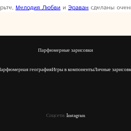
рьте,
Мелодия Любви
и
Эраван
сделаны очень
Парфюмерные зарисовки
арфюмерная география
Игры в компоненты
Личные зарисов
Соцсети:
Instagram