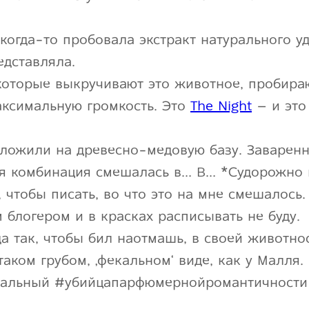
когда-то пробовала экстракт натурального уд
едставляла.
 которые выкручивают это животное, пробир
аксимальную громкость. Это
The Night
– и это 
ложили на древесно-медовую базу. Заваренн
ая комбинация смешалась в… В… *Судорожно 
 чтобы писать, во что это на мне смешалось.
 блогером и в красках расписывать не буду.
да так, чтобы бил наотмашь, в своей животно
таком грубом, ‚фекальном‘ виде, как у Малля.
екальный #убийцапарфюмернойромантичности