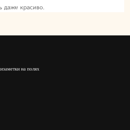
 даже красиво.
ки
заметки на полях