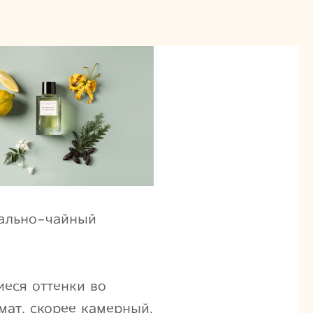
рально-чайный
иеся оттенки во
мат, скорее камерный,