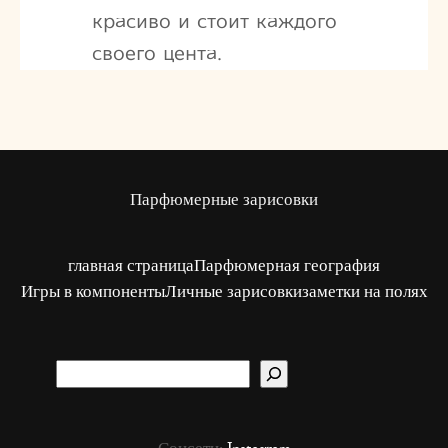
красиво и стоит каждого
своего цента.
Парфюмерные зарисовки
главная страница
Парфюмерная география
Игры в компоненты
Личные зарисовки
заметки на полях
S
u
c