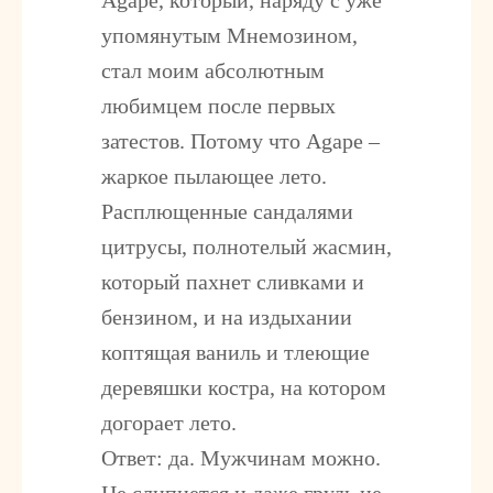
Agape
, который, наряду с уже
упомянутым Мнемозином,
стал моим абсолютным
любимцем после первых
затестов. Потому что Agape –
жаркое пылающее лето.
Расплющенные сандалями
цитрусы, полнотелый жасмин,
который пахнет сливками и
бензином, и на издыхании
коптящая ваниль и тлеющие
деревяшки костра, на котором
догорает лето.
Ответ: да. Мужчинам можно.