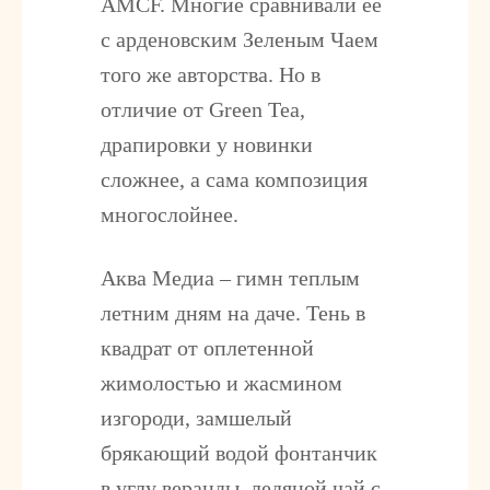
AMCF. Многие сравнивали ее
с арденовским Зеленым Чаем
того же авторства. Но в
отличие от Green Tea,
драпировки у новинки
сложнее, а сама композиция
многослойнее.
Аква Медиа – гимн теплым
летним дням на даче. Тень в
квадрат от оплетенной
жимолостью и жасмином
изгороди, замшелый
брякающий водой фонтанчик
в углу веранды, ледяной чай с