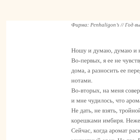
Фирма: Penhaligon’s // Год в
Ношу и думаю, думаю и но
Во-первых, я ее не чувст
дома, а разносить ее пер
нотами.
Во-вторых, на меня совер
и мне чудилось, что аром
Не дать, не взять, трой
корешками имбиря. Неже
Сейчас, когда аромат рас