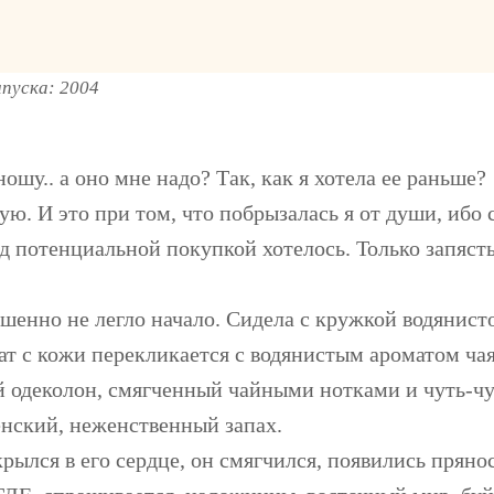
ыпуска: 2004
шу.. а оно мне надо? Так, как я хотела ее раньше?
вую. И это при том, что побрызалась я от души, ибо
ед потенциальной покупкой хотелось. Только запясть
шенно не легло начало. Сидела с кружкой водянисто
ат с кожи перекликается с водянистым ароматом чая
ной одеколон, смягченный чайными нотками и чуть-ч
нский, неженственный запах.
крылся в его сердце, он смягчился, появились пряно