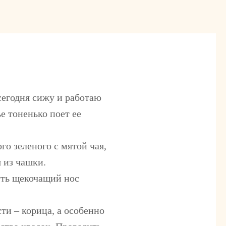
 сегодня сижу и работаю
е тоненько поет ее
го зеленого с мятой чая,
 из чашки.
уть щекочащий нос
сти – корица, а особенно