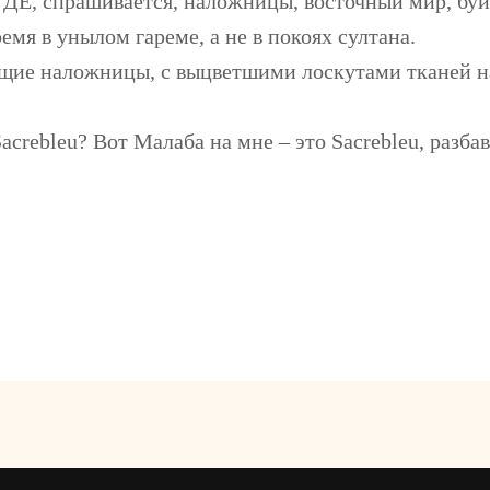
 ГДЕ, спрашивается, наложницы, восточный мир, буй
мя в унылом гареме, а не в покоях султана.
щие наложницы, с выцветшими лоскутами тканей на
acrebleu? Вот Малаба на мне – это Sacrebleu, разбав