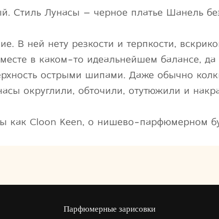
ый. Стиль Лунасы – черное платье Шанель б
е. В ней нету резкости и терпкости, вскрико
месте в каком-то идеальнейшем балансе, да т
верхность острыми шипами. Даже обычно кол
насы округлили, обточили, отутюжили и накр
нды как Cloon Keen, о нишево-парфюмерном 
Парфюмерные зарисовки