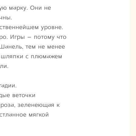
ую марку. Они не
чны.
ественнейшем уровне.
ро. Игры – потому что
Шанель, тем не менее
у шляпки с плюмажем
ли.
тадии.
одые веточки
 роза, зеленеющая к
ыстланное мягкой