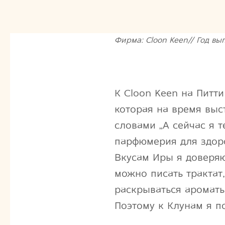
Фирма: Cloon Keen// Год выпу
К Cloon Keen на Питти
которая на время выс
словами „А сейчас я 
парфюмерия для здор
Вкусам Иры я доверяю
можно писать трактат
раскрываться ароматы
Поэтому к Клунам я п