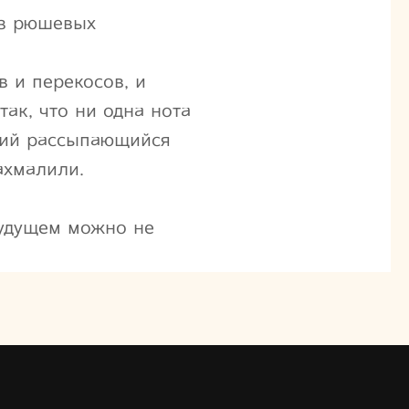
ез рюшевых
в и перекосов, и
ак, что ни одна нота
кий рассыпающийся
ахмалили.
будущем можно не