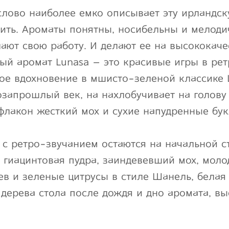
слово наиболее емко описывает эту ирландск
зить. Ароматы понятны, носибельны и мелоди
лают свою работу. И делают ее на высококач
ый аромат Lunasa – это красивые игры в рет
ое вдохновение в мшисто-зеленой классике 
озапрошлый век, на нахлобучивает на голов
флакон жесткий мох и сухие напудренные бук
 с ретро-звучанием остаются на начальной с
, гиацинтовая пудра, заиндевевший мох, мол
в и зеленые цитрусы в стиле Шанель, белая
 дерева стола после дождя и дно аромата, в