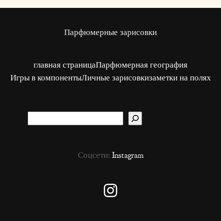
Парфюмерные зарисовки
главная страница
Парфюмерная география
Игры в компоненты
Личные зарисовки
заметки на полях
S
u
c
Соцсети:
Instagram
h
e
n
Instagram