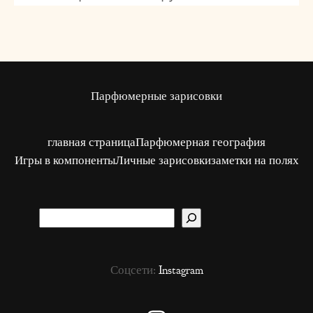
Парфюмерные зарисовки
главная страница
Парфюмерная география
Игры в компоненты
Личные зарисовки
заметки на полях
S
u
c
Соцсети:
Instagram
h
e
n