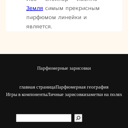
Земля
самым прекрасным
парфюмом линейки и
является.
Парфюмерные зарисовки
главная страница
Парфюмерная география
Игры в компоненты
Личные зарисовки
заметки на полях
S
u