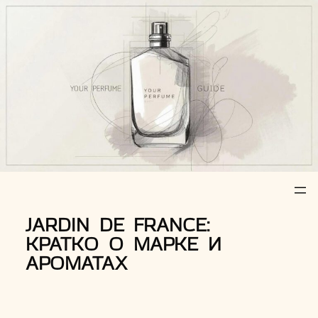
Z
u
m
I
n
h
a
l
t
s
p
r
JARDIN DE FRANCE:
i
КРАТКО О МАРКЕ И
n
АРОМАТАХ
g
e
n