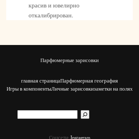
красив и ювелирно
откалибрирован.
Парфюмерные зарисовки
главная страница
Парфюмерная география
Игры в компоненты
Личные зарисовки
заметки на полях
S
u
c
Соцсети:
Instagram
h