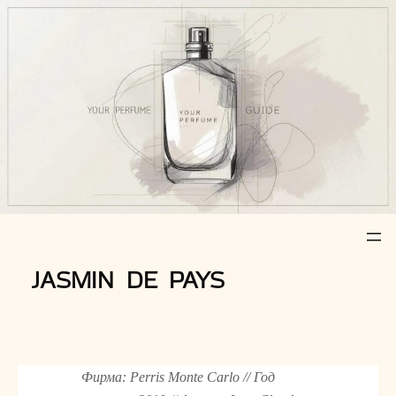
Z
u
m
I
n
h
a
l
t
s
p
r
JASMIN DE PAYS
i
n
g
e
n
Фирма: Perris Monte Carlo // Год