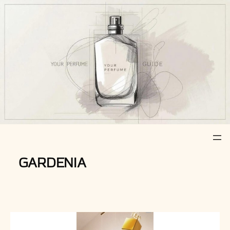
Z
u
m
I
n
h
a
l
t
s
p
r
GARDENIA
i
n
g
e
n