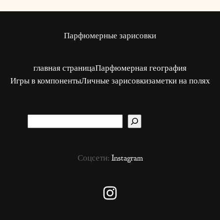
Парфюмерные зарисовки
главная страница
Парфюмерная география
Игры в компоненты
Личные зарисовки
заметки на полях
S
u
c
Соцсети:
Instagram
h
e
n
Instagram