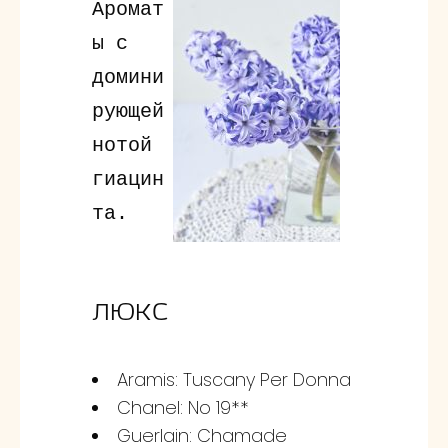
Аромат
ы с
домини
рующей
нотой
гиацин
та.
ЛЮКС
Aramis: Tuscany Per Donna
Chanel: No 19**
Guerlain: Chamade