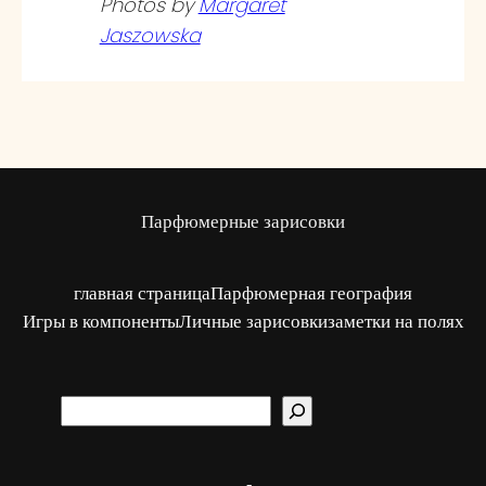
Photos by
Margaret
Jaszowska
Парфюмерные зарисовки
главная страница
Парфюмерная география
Игры в компоненты
Личные зарисовки
заметки на полях
S
u
c