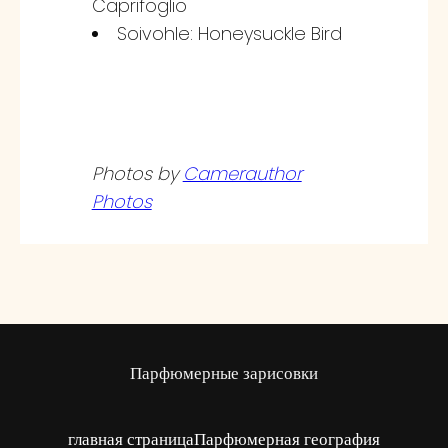
Caprifoglio
Soivohle: Honeysuckle Bird
Photos by
Camerauthor
Photos
Парфюмерные зарисовки
главная страница
Парфюмерная география