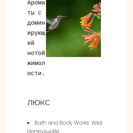
Арома
ты с
домин
ирующ
ей
нотой
жимол
ости.
ЛЮКС
Bath and Body Works: Wild
Honeysuckle