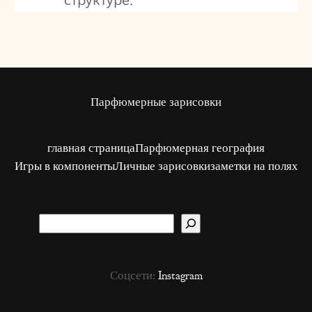
структуре.
Парфюмерные зарисовки
главная страница
Парфюмерная география
Игры в компоненты
Личные зарисовки
заметки на полях
S
u
c
Соцсети:
Instagram
h
e