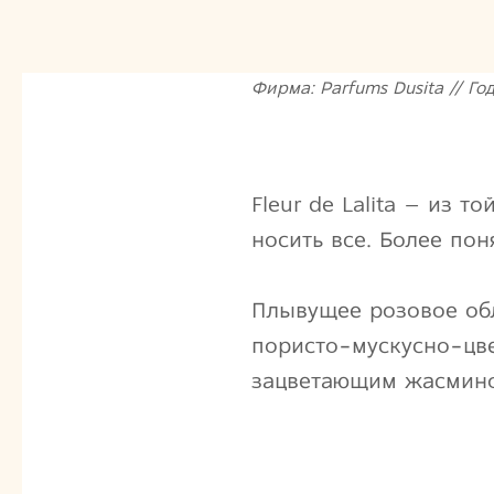
Фирма: Parfums Dusita // Год
Fleur de Lalita – из 
носить все. Более по
Плывущее розовое обл
пористо-мускусно-цве
зацветающим жасмин