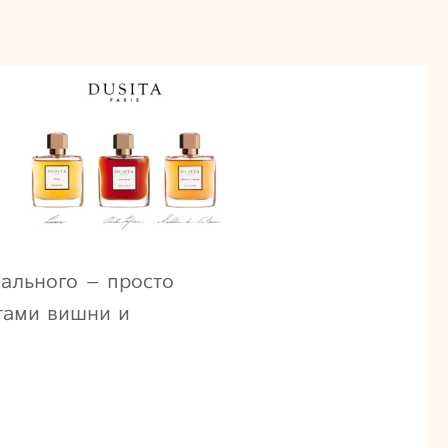
нального – просто
етами вишни и