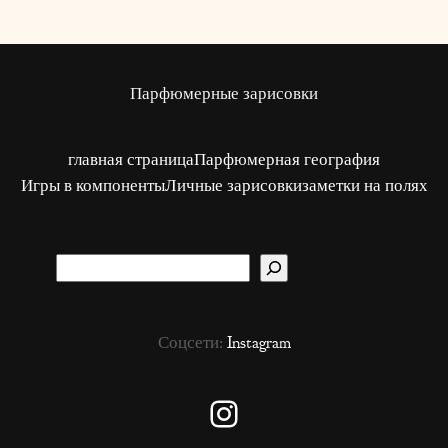
Парфюмерные зарисовки
главная страница
Парфюмерная география
Игры в компоненты
Личные зарисовки
заметки на полях
S
u
c
Соцсети:
Instagram
h
e
n
Instagram