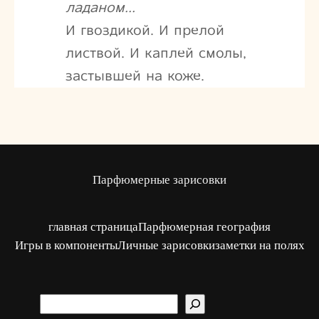
ладаном…
И гвоздикой. И прелой
листвой. И каплей смолы,
застывшей на коже.
Парфюмерные зарисовки
главная страница
Парфюмерная география
Игры в компоненты
Личные зарисовки
заметки на полях
S