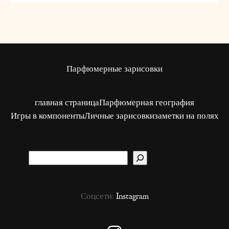
Парфюмерные зарисовки
главная страница
Парфюмерная география
Игры в компоненты
Личные зарисовки
заметки на полях
S
u
c
Соцсети:
Instagram
h
e
n