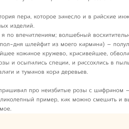
стория пера, которое занесло и в райские ин
ых изделий.
, я по впечатлениям; волшебный восхитительн
 пол-дня шлейфит из моего кармана) – полул
йшее кожаное кружево, красивейшее, обвола
озы и осыпались специи, и рассохлись в пыл
влаги и туманов кора деревьев.
спрашивал про неизбитые розы с шафраном – 
еликолепный пример, как можно смешать и 
мое.