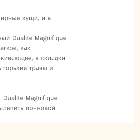
жирные кущи, и в
ый Dualite Magnifique
егкое, как
кивающее, в складки
ь горькие травы и
Dualite Magnifique
вылепить по-новой