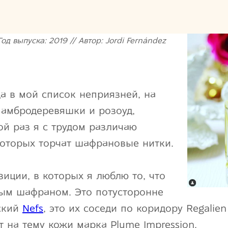
од выпуска: 2019 // Автор: Jordi Fernández
а в мой список неприязней, на
 амбродеревяшки и розоуд,
й раз я с трудом различаю
которых торчат шафрановые нитки.
зиции, в которых я люблю то, что
ым шафраном. Это потусторонне
ский
Nefs
, это их соседи по коридору Regalien
ет на тему кожи марка Plume Impression.