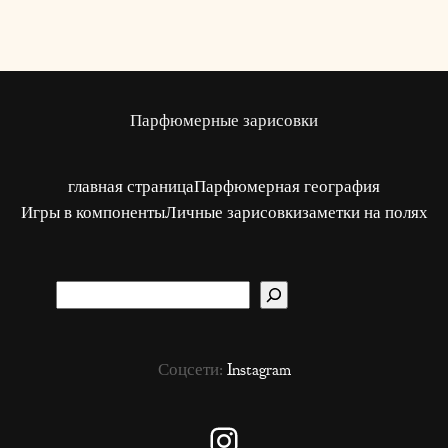
Парфюмерные зарисовки
главная страница
Парфюмерная география
Игры в компоненты
Личные зарисовки
заметки на полях
S
u
c
Соцсети:
Instagram
h
e
n
Instagram