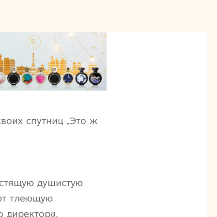
воих спутниц „Это ж
устящую душистую
яют тлеющую
о директора.