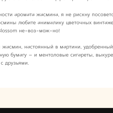
ности аромата жасмина, я не рискну посовето
смины любите анималику цветочных винтажей
Blossom не-воз-мож-но!
 жасмин, настоянный в мартини, удобренны
ную бумагу – и ментоловые сигареты, выкуре
с друзьями.