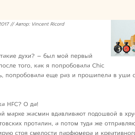
017 // Автор: Vincent Ricord
 такие духи? – был мой первый
после того, как я попробовала Chic
ь, попробовала еще раз и прошипела в уши с
а HFC? О да!
кой марке жасмин вдавливают подошвой в хр
товских проталин, а потом туда же отправл
ирую стоя смелости парфюмера и креативног