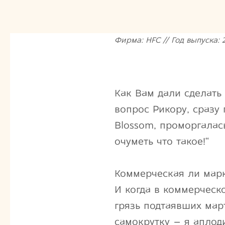
Фирма: HFC // Год выпуска: 2
Как Вам дали сделать
вопрос Рикору, сразу 
Blossom, проморгалас
очуметь что такое!“
Коммерческая ли марк
И когда в коммерчес
грязь подтаявших мар
самокрутку – я аплод