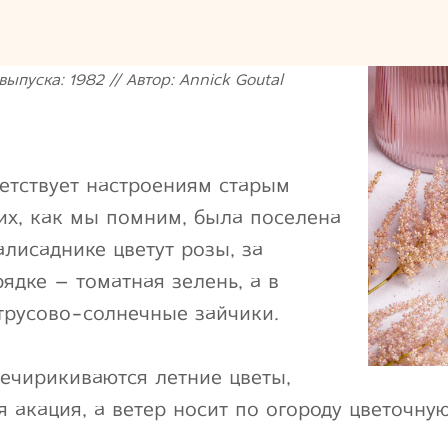
выпуска: 1982 // Автор: Annick Goutal
етствует настроениям старым
них, как мы помним, была поселена
палисаднике цветут розы, за
ядке – томатная зелень, а в
трусово-солнечные зайчики.
речирикиваются летние цветы,
я акация, а ветер носит по огороду цветочну