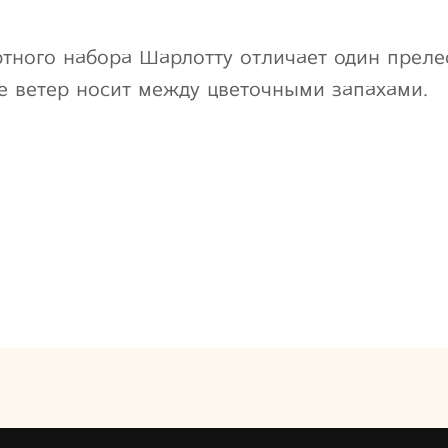
ртного набора Шарлотту отличает один прел
е ветер носит между цветочными запахами.