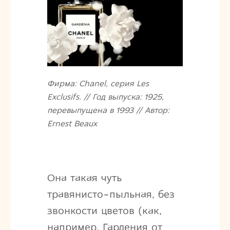
Фирма: Chanel, серия Les
Exclusifs. // Год выпуска: 1925,
перевыпущена в 1993 // Автор:
Ernest Beaux
Она такая чуть
травянисто-пыльная, без
звонкости цветов (как,
например, Гардения от