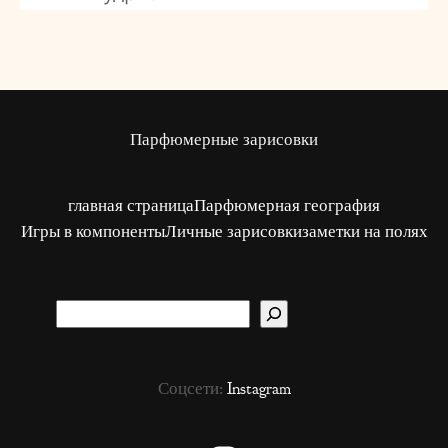
Парфюмерные зарисовки
главная страница
Парфюмерная география
Игры в компоненты
Личные зарисовки
заметки на полях
S
u
c
Соцсети:
Instagram
h
e
n