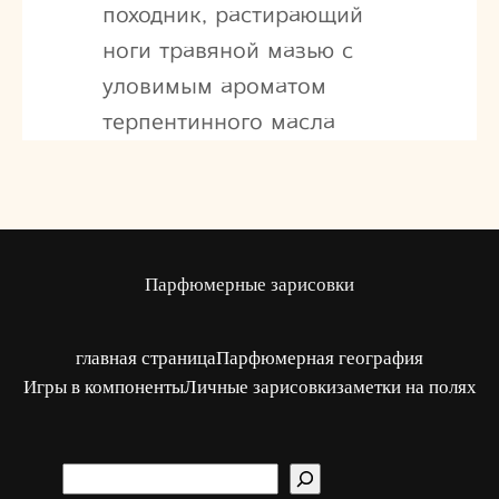
походник, растирающий
ноги травяной мазью с
уловимым ароматом
терпентинного масла
Парфюмерные зарисовки
главная страница
Парфюмерная география
Игры в компоненты
Личные зарисовки
заметки на полях
S